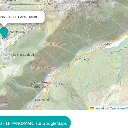
ONNES - LE PANORAMIC
Leaflet
|
©
OpenStreet
S - LE PANORAMIC sur GoogleMaps