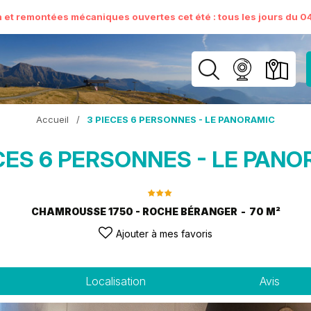
n et remontées mécaniques ouvertes cet été : tous les jours du 04 
Accueil
/
3 PIECES 6 PERSONNES - LE PANORAMIC
CES 6 PERSONNES - LE PAN
CHAMROUSSE 1750 - ROCHE BÉRANGER
70
M²
Ajouter à mes favoris
Localisation
Avis