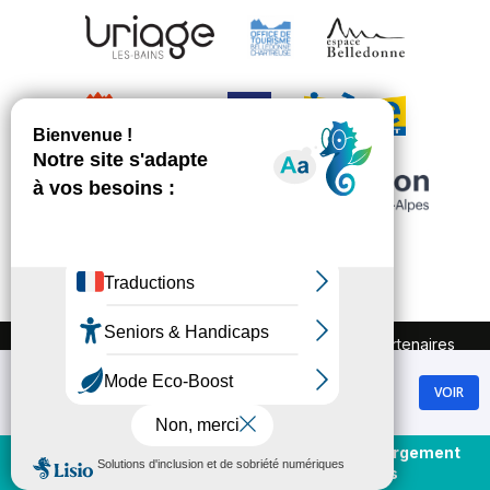
FAQ
Recrutement
Marchés publics
Partenaires
Plan du site
Mentions légales
Chamrousse
Politique de confidentialité
VOIR
GRATUIT - Sur Google Play
Conditions Générales de Vente
Gestion des cookies
Achat et rechargement
En direct
forfaits