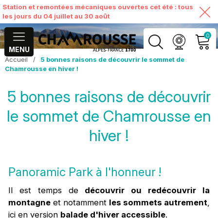
Station et remontées mécaniques ouvertes cet été : tous
les jours du 04 juillet au 30 août
0
MENU
Accueil
/
5 bonnes raisons de découvrir le sommet de
MON COMPTE
Chamrousse en hiver !
5 bonnes raisons de découvrir
VOIR MON PANIER
le sommet de Chamrousse en
hiver !
Panoramic Park à l'honneur !
Il est temps de
découvrir ou redécouvrir la
montagne
et notamment
les sommets autrement
,
ici en version
balade d'hiver accessible
.