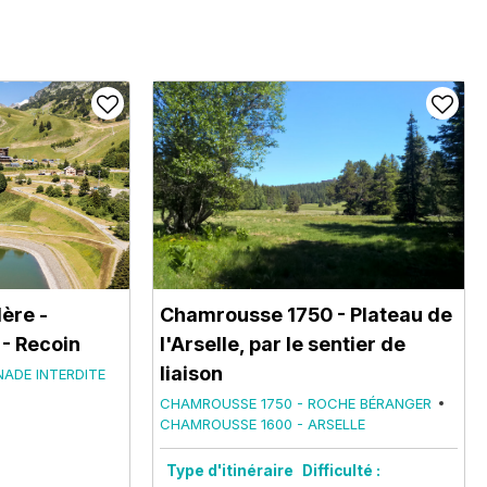
lère
-
Chamrousse 1750 - Plateau de
- Recoin
l'Arselle, par le sentier de
liaison
NADE INTERDITE
CHAMROUSSE 1750 - ROCHE BÉRANGER
CHAMROUSSE 1600 - ARSELLE
Type d'itinéraire
Difficulté :