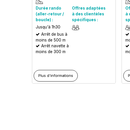
Durée rando
Offres adaptées
Of
(aller-retour /
à des clientèles
à 
boucle) :
spécifiques :
sp
Jusqu'à 1h30
Arrêt de bus à
moins de 500 m
mo
Arrêt navette à
moins de 300 m
mo
Plus d'informations
P