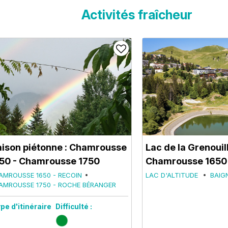
Activités fraîcheur
aison piétonne : Chamrousse
Lac de la Grenouil
50 - Chamrousse 1750
Chamrousse 1650 
AMROUSSE 1650 - RECOIN
LAC D'ALTITUDE
BAIG
AMROUSSE 1750 - ROCHE BÉRANGER
pe d'itinéraire
Difficulté :