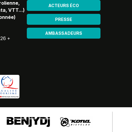
rolienne,
ACTEURS ÉCO
ta, VTT...)
donnée)
PRESSE
AMBASSADEURS
026 +