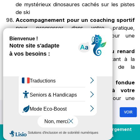
de mystérieux dinosaures cachés sur les pistes
de ski
Accompagnement pour un coaching sportif
pour progresser dans votre pratique,
optimisant technique et mental pour une
performance sereine
Parcours enchanteur du sentier du renard
ponctué de sculptures en bois, invitant à la
découverte poétique des secrets de la
montagne
Tout le
confort d'une délicieuse fondue
traditionnelle
livrée directement à votre
hébergement
par 100% Fondue, pour une
expérience gourmande et conviviale sans avoir
Chamrousse
VOIR
à quitter votre cocon montagnard
GRATUIT - Sur Google Play
Participation aux
animations gratuites
avec la
mascotte Téo en après-ski au cœur de la
Achat et rechargement
En direct
forfaits
station