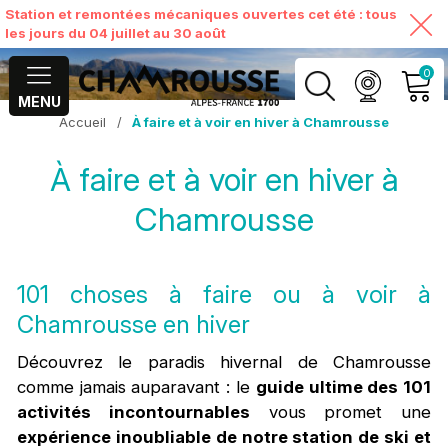
Station et remontées mécaniques ouvertes cet été : tous
les jours du 04 juillet au 30 août
0
MENU
Accueil
/
À faire et à voir en hiver à Chamrousse
MON COMPTE
À faire et à voir en hiver à
VOIR MON PANIER
Chamrousse
101 choses à faire ou à voir à
Chamrousse en hiver
Découvrez le paradis hivernal de Chamrousse
comme jamais auparavant : le
guide ultime des 101
activités incontournables
vous promet une
expérience inoubliable de notre station de ski et