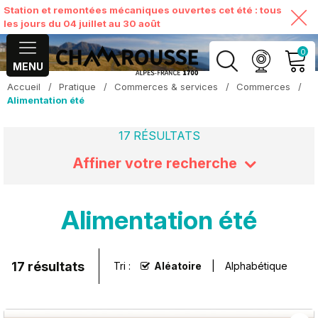
Station et remontées mécaniques ouvertes cet été : tous
les jours du 04 juillet au 30 août
0
MENU
Accueil
/
Pratique
/
Commerces & services
/
Commerces
/
MON COMPTE
Alimentation été
17
RÉSULTATS
VOIR MON PANIER
Affiner votre recherche
Alimentation été
17
résultats
Tri :
Aléatoire
Alphabétique