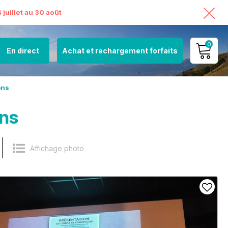
juillet au 30 août
0
En direct
Achat et rechargement forfaits
MON COMPTE
ons
VOIR MON PANIER
ons
Affichage photo