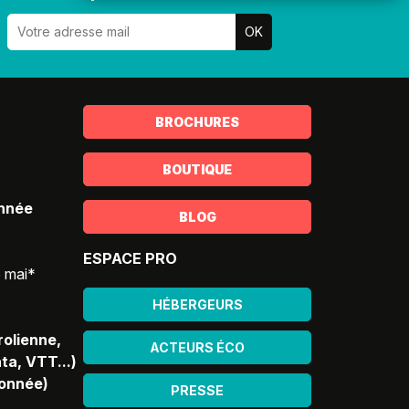
BROCHURES
BOUTIQUE
année
BLOG
ESPACE PRO
5 mai*
HÉBERGEURS
rolienne,
ACTEURS ÉCO
ta, VTT...)
donnée)
PRESSE