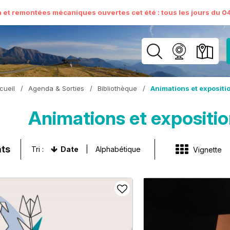
n et remontées mécaniques ouvertes cet été : tous les jours du 04 
cueil
/
Agenda & Sorties
/
Bibliothèque
/
Animations et expositi
Animations et expositi
ats
Tri :
Date
Alphabétique
Vignette