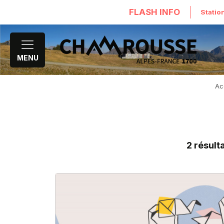
FLASH INFO
Statio
MENU
Ac
2
résult