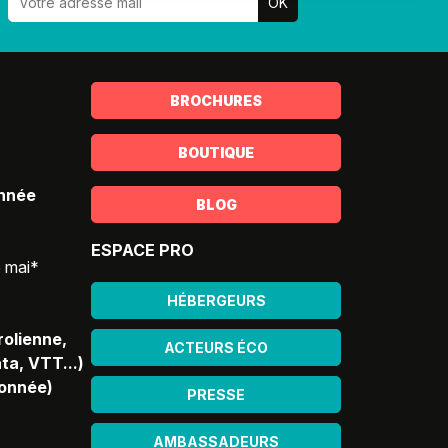
BROCHURES
BOUTIQUE
année
BLOG
ESPACE PRO
5 mai*
HÉBERGEURS
rolienne,
ACTEURS ÉCO
ta, VTT...)
donnée)
PRESSE
AMBASSADEURS