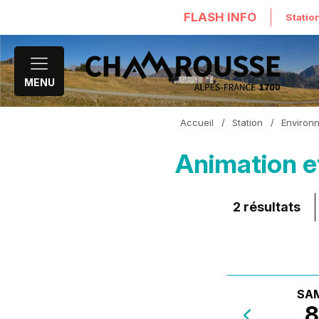
FLASH INFO
Statio
MENU
Accueil
/
Station
/
Environn
Animation e
2
résultats
SA
8