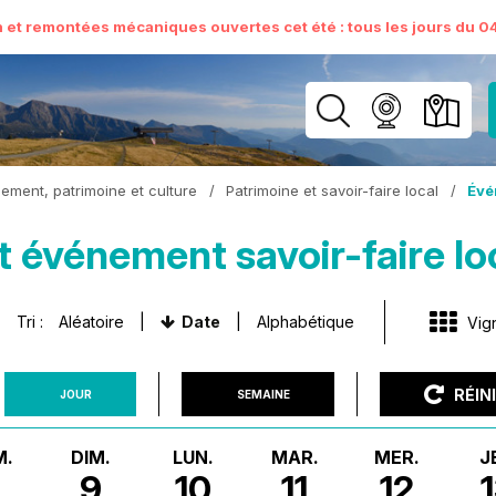
n et remontées mécaniques ouvertes cet été : tous les jours du 04 
ement, patrimoine et culture
/
Patrimoine et savoir-faire local
/
Évé
t événement savoir-faire 
Tri :
Aléatoire
Date
Alphabétique
Vig
RÉIN
JOUR
SEMAINE
M.
DIM.
LUN.
MAR.
MER.
J
9
10
11
12