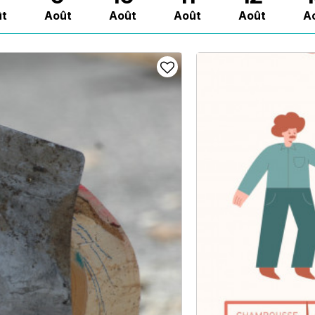
t
Août
Août
Août
Août
A