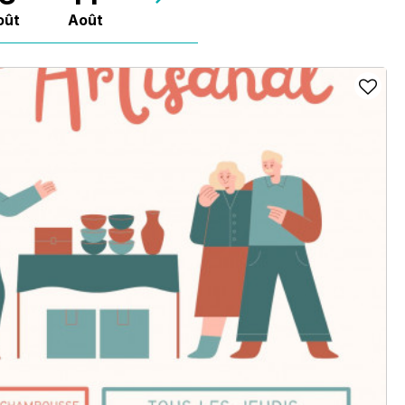
oût
Août