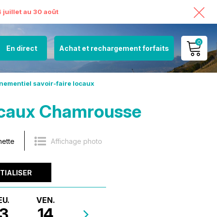
juillet au 30 août
0
En direct
Achat et rechargement forfaits
MON COMPTE
nementiel savoir-faire locaux
VOIR MON PANIER
locaux Chamrousse
nette
Affichage photo
ITIALISER
EU.
VEN.
13
14