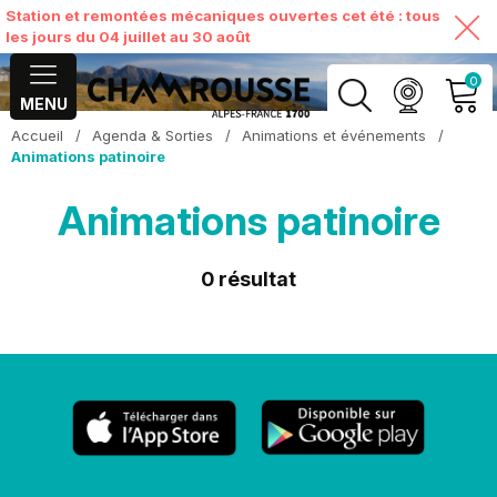
Station et remontées mécaniques ouvertes cet été : tous
les jours du 04 juillet au 30 août
0
MENU
Accueil
/
Agenda & Sorties
/
Animations et événements
/
MON COMPTE
Animations patinoire
Animations patinoire
VOIR MON PANIER
0
résultat