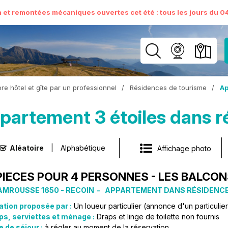
n et remontées mécaniques ouvertes cet été : tous les jours du 04 
e hôtel et gîte par un professionnel
/
Résidences de tourisme
/
Ap
partement 3 étoiles dans r
Aléatoire
Alphabétique
Affichage photo
PIECES POUR 4 PERSONNES - LES BALCON
MROUSSE 1650 - RECOIN
APPARTEMENT DANS RÉSIDENCE
ation proposée par :
Un loueur particulier (annonce d'un particulier
ps, serviettes et ménage :
Draps et linge de toilette non fournis
 de séjour :
à régler au moment de la réservation