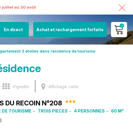
juillet au 30 août
0
En direct
Achat et rechargement forfaits
MON COMPTE
partement 3 étoiles dans résidence de tourisme
VOIR MON PANIER
ésidence
Vignette
Affichage carte
S DU RECOIN N°208
 DE TOURISME
TROIS PIECES
4 PERSONNES
60
M²
)