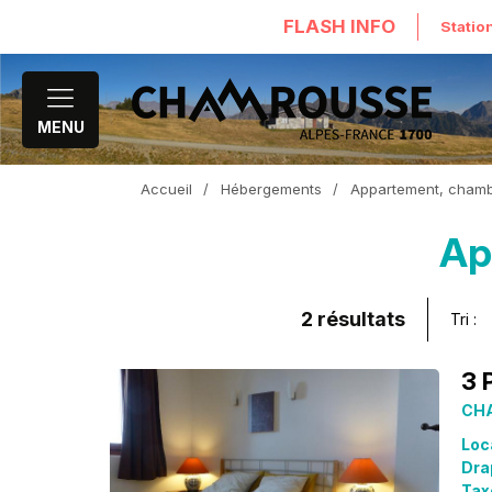
FLASH INFO
Statio
MENU
Accueil
/
Hébergements
/
Appartement, chambr
Ap
2
résultats
Tri :
3 
CHA
Loc
Dra
Taxe