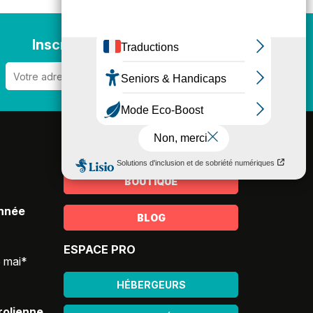
Inscription newsletter
BROCHURES
BOUTIQUE
année
BLOG
ESPACE PRO
5 mai*
HÉBERGEURS
rolienne,