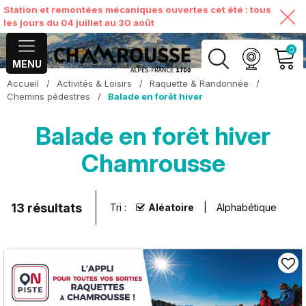
Station et remontées mécaniques ouvertes cet été : tous
les jours du 04 juillet au 30 août
0
MENU
Accueil
/
Activités & Loisirs
/
Raquette & Randonnée
/
MON COMPTE
Chemins pédestres
/
Balade en forêt hiver
Balade en forêt hiver
VOIR MON PANIER
Chamrousse
13
résultats
Tri :
Aléatoire
Alphabétique