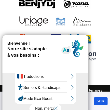
FAQ
Recrutement
Marchés publics
Partenaires
Plan du site
Mentions légales
Chamrousse
Politique de confidentialité
VOIR
GRATUIT - Sur Google Play
Conditions Générales de Vente
Gestion des cookies