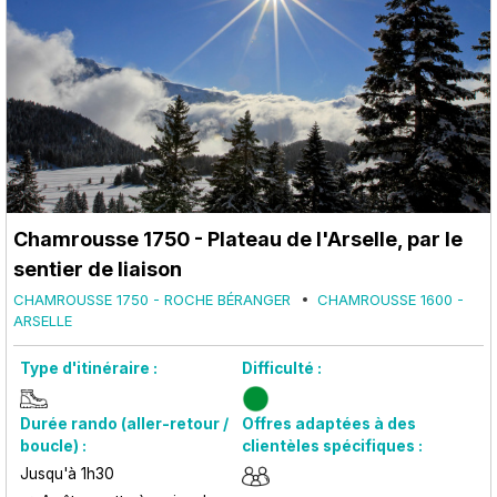
Chamrousse 1750 - Plateau de l'Arselle, par le
sentier de liaison
CHAMROUSSE 1750 - ROCHE BÉRANGER
CHAMROUSSE 1600 -
ARSELLE
Type d'itinéraire :
Difficulté :
Durée rando (aller-retour /
Offres adaptées à des
boucle) :
clientèles spécifiques :
Jusqu'à 1h30