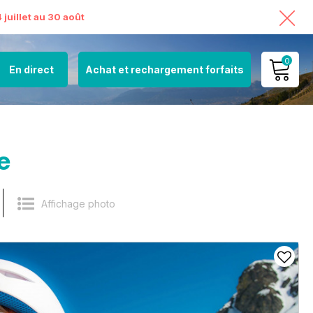
juillet au 30 août
0
En direct
Achat et rechargement forfaits
MON COMPTE
VOIR MON PANIER
e
Affichage photo