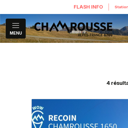
FLASH INFO
Statio
MENU
4
résult