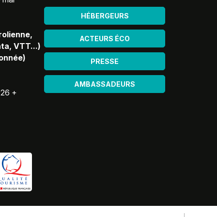
HÉBERGEURS
rolienne,
ACTEURS ÉCO
ta, VTT...)
donnée)
PRESSE
AMBASSADEURS
026 +