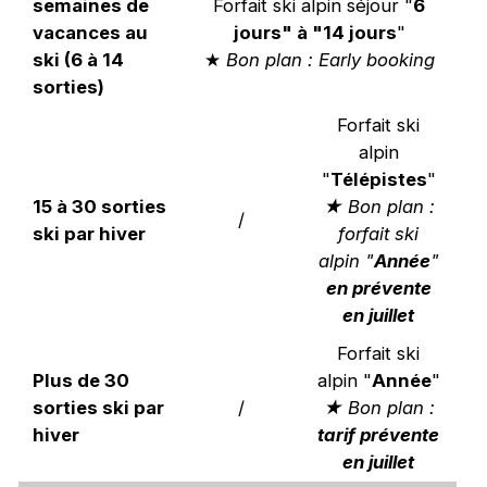
semaines de
Forfait ski alpin séjour "
6
vacances au
jours" à "14 jours
"
ski (6 à 14
★
Bon plan : Early booking
sorties)
Forfait ski
alpin
"
Télépistes
"
15 à 30 sorties
★ Bon plan :
/
ski par hiver
forfait ski
alpin "
Année
"
en prévente
en juillet
Forfait ski
Plus de 30
alpin "
Année
"
sorties ski par
/
★ Bon plan :
hiver
tarif prévente
en juillet