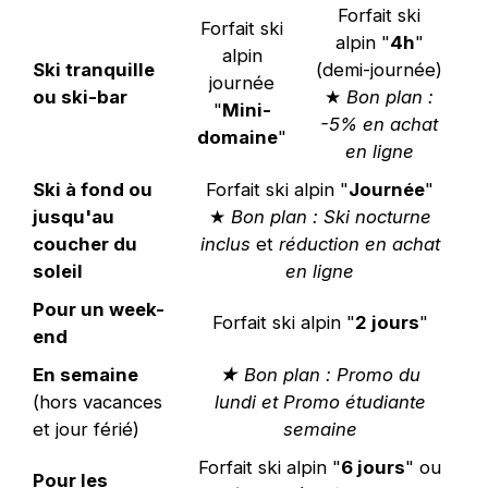
Forfait ski
Forfait ski
alpin "
4h
"
alpin
Ski tranquille
(demi-journée)
journée
ou ski-bar
★
Bon plan :
"
Mini-
-5% en achat
domaine
"
en ligne
Ski à fond ou
Forfait ski alpin "
Journée
"
jusqu'au
★
Bon plan : Ski nocturne
coucher du
inclus
et
réduction en achat
soleil
en ligne
Pour un week-
Forfait ski alpin "
2 jours
"
end
En semaine
★ Bon plan : Promo du
(hors vacances
lundi et Promo étudiante
et jour férié)
semaine
Forfait ski alpin "
6 jours
" ou
Pour les