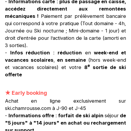
-
Informations carte
:
plus de passage en caisse,
accédez directement aux remontées
mécaniques !
Paiement par prélèvement bancaire
qui correspond à votre pratique (Tout domaine - 4h,
Journée ou Ski nocturne ; Mini-domaine - 1 jour) et
droit d’entrée pour l’activation de la carte (amorti en
3 sorties).
-
Infos réduction
:
réduction
en
week-end et
vacances scolaires
,
en semaine
(hors week-end
e
et vacances scolaires) et votre
8
sortie de ski
offerte
★
Early booking
Achat en ligne exclusivement sur
ski.chamrousse.com à J-90 et J-45
-
Informations offre
:
f
orfait de ski alpin
séjour
de
"5 jours" à "14 jours" en achat ou rechargement
sur support