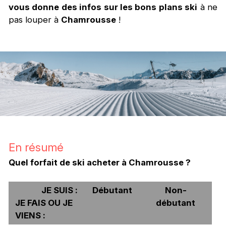
vous donne des infos sur les bons plans ski
à ne
pas louper à
Chamrousse
!
En résumé
Quel forfait de ski acheter à Chamrousse ?
JE SUIS :
Débutant
Non-
JE FAIS OU JE
débutant
VIENS :