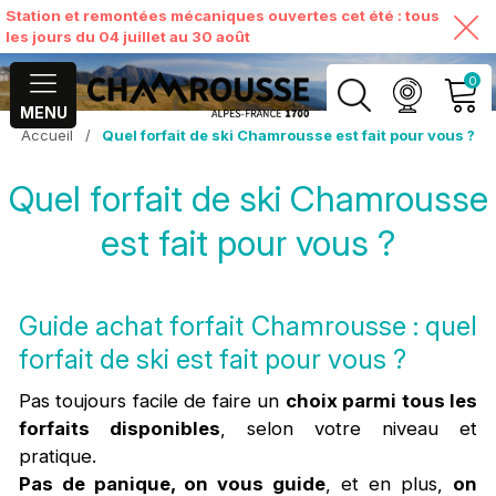
Station et remontées mécaniques ouvertes cet été : tous
les jours du 04 juillet au 30 août
0
MENU
Accueil
/
Quel forfait de ski Chamrousse est fait pour vous ?
MON COMPTE
Quel forfait de ski Chamrousse
VOIR MON PANIER
est fait pour vous ?
Guide achat forfait Chamrousse : quel
forfait de ski est fait pour vous ?
Pas toujours facile de faire un
choix parmi tous les
forfaits disponibles
, selon votre niveau et
pratique.
Pas de panique, on vous guide
, et en plus,
on