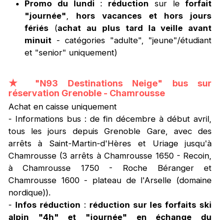
Promo du lundi
:
réduction
sur le
forfait
"journée"
,
hors vacances et hors jours
fériés
(
achat au plus tard la veille avant
minuit
- catégories "adulte", "jeune"/étudiant
et "senior" uniquement)
★
"N93 Destinations Neige" bus sur
réservation Grenoble - Chamrousse
Achat en caisse uniquement
- Informations bus : de fin décembre à début avril,
tous les jours depuis Grenoble Gare, avec des
arrêts à Saint-Martin-d'Hères et Uriage jusqu'à
Chamrousse (3 arrêts à Chamrousse 1650 - Recoin,
à Chamrousse 1750 - Roche Béranger et
Chamrousse 1600 - plateau de l'Arselle (domaine
nordique)).
-
Infos réduction
:
réduction sur les forfaits ski
alpin "4h" et "journée" en échange du