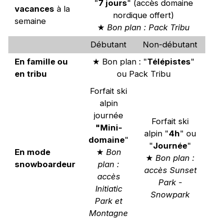
"
7 jours
" (accès domaine
vacances
à la
nordique offert)
semaine
★
Bon plan : Pack Tribu
Débutant
Non-débutant
En famille ou
★ Bon plan : "
Télépistes
"
en tribu
ou Pack Tribu
Forfait ski
alpin
journée
Forfait ski
"Mini-
alpin "
4h
" ou
domaine
"
"
Journée
"
En mode
★
Bon
★
Bon plan :
snowboardeur
plan :
accès Sunset
accès
Park -
Initiatic
Snowpark
Park et
Montagne