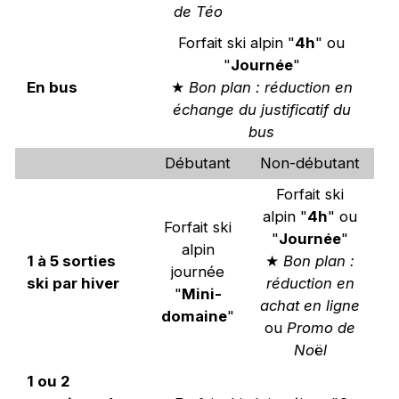
de Téo
Forfait ski alpin "
4h
" ou
"
Journée
"
En bus
★
Bon plan : réduction en
échange du justificatif du
bus
Débutant
Non-débutant
Forfait ski
alpin "
4h
" ou
Forfait ski
"
Journée
"
alpin
1 à 5 sorties
★
Bon plan :
journée
ski par hiver
réduction en
"
Mini-
achat en ligne
domaine
"
ou
Promo de
No
ë
l
1 ou 2