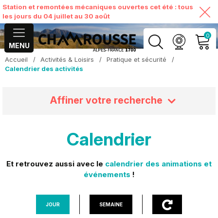
Station et remontées mécaniques ouvertes cet été : tous
les jours du 04 juillet au 30 août
0
MENU
Accueil
/
Activités & Loisirs
/
Pratique et sécurité
/
MON COMPTE
Calendrier des activités
VOIR MON PANIER
Affiner votre recherche
Calendrier
Et retrouvez aussi avec le
calendrier des animations et
événements
!
JOUR
SEMAINE