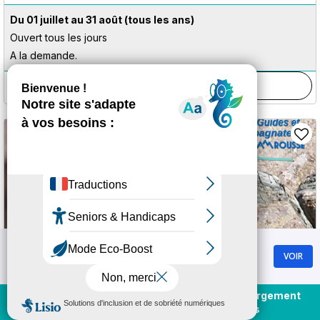
Du 01 juillet au 31 août
(tous les ans)
Ouvert tous les jours
A la demande.
Plus d'informations
Chamrousse
VOIR
GRATUIT - Sur Google Play
Achat et rechargement
En direct
forfaits