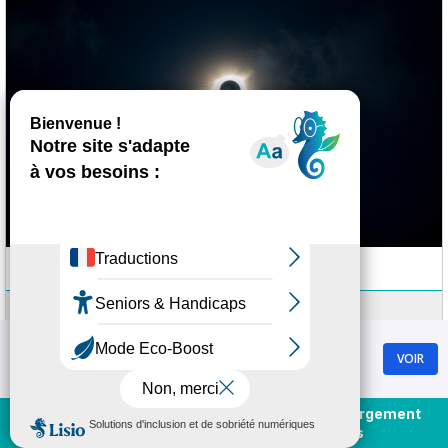
Eclipse totale à Chamrousse
Mercredi 12 août 2026
à partir de 16:00
Chamrousse
VOIR
GRATUIT - Sur Google Play
Plus d'informations
Achat et rechargement
En direct
forfaits