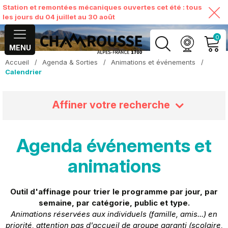
Station et remontées mécaniques ouvertes cet été : tous
les jours du 04 juillet au 30 août
0
MENU
Accueil
/
Agenda & Sorties
/
Animations et événements
/
MON COMPTE
Calendrier
VOIR MON PANIER
Affiner votre recherche
Agenda événements et
animations
Outil d'affinage pour trier le programme par jour, par
semaine, par catégorie, public et type.
Animations réservées aux individuels (famille, amis...) en
priorité, attention pas d'accueil de groupe garanti (scolaire,