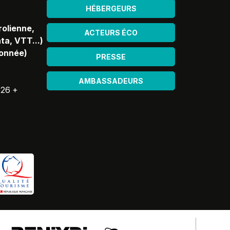
HÉBERGEURS
rolienne,
ACTEURS ÉCO
ta, VTT...)
donnée)
PRESSE
AMBASSADEURS
026 +