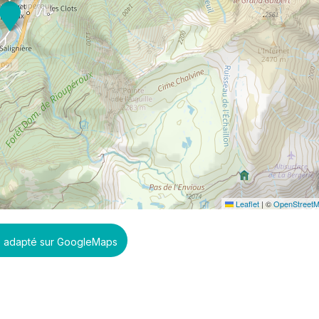
Leaflet
|
©
OpenStreet
ue adapté sur GoogleMaps