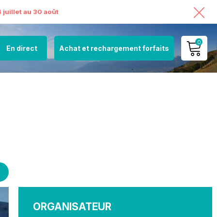
juillet au 30 août
0
En direct
Achat et rechargement forfaits
MON COMPTE
VOIR MON PANIER
ORGANISATEUR