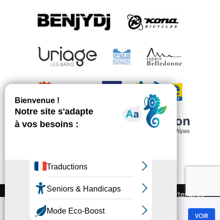
FAQ
Recrutement
Marchés publics
Partenaires
Plan du site
Mentions légales
Chamrousse
Politique de confidentialité
VOIR
GRATUIT - Sur Google Play