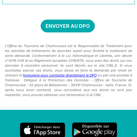
L’Office du Tourisme de Chamrousse est le Responsable de Traitement pour
les activités de traitements de données ayant pour finalité le traitement de
votre demande. Conformément à la Loi Informatique et Libertés, son décret
n°2019-536 et au Règlement européen 2016/679, vous avez des droits sur vos
données à caractère personnel. Ils sont décrits sur le site CNIL.fr. Si vous
souhaitez exercer ces droits, vous devez en faire la demande par email en
utilisant le
formulaire pour contacter directement le DPO
ou par voie postale à
l’adresse : Délégué à la Protection des Données - Office de Tourisme de
Chamrousse - 42 place de Belledonne - 38410 Chamrousse - Isère, France. Si,
après nous avoir contacté, vous considérez que vos droits ne sont pas
respectés, vous pouvez adresser une réclamation à la CNIL.