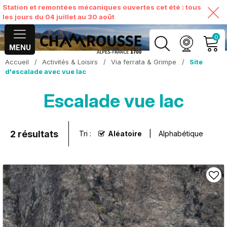
Station et remontées mécaniques ouvertes cet été : tous
les jours du 04 juillet au 30 août
0
MENU
Accueil
/
Activités & Loisirs
/
Via ferrata & Grimpe
/
Site
MON COMPTE
d'escalade avec vue lac
Escalade vue lac
VOIR MON PANIER
2
résultats
Tri :
Aléatoire
Alphabétique