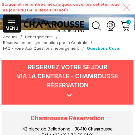
Station et remontées mécaniques ouvertes cet été : tous
les jours du 04 juillet au 30 août
0
MENU
Accueil
/
Hébergements
/
MON COMPTE
Réservation en ligne location par la Centrale
/
FAQ - Foire Aux Questions hébergement
/
Questions Covid
VOIR MON PANIER
RÉSERVEZ VOTRE SÉJOUR
VIA LA CENTRALE - CHAMROUSSE
RÉSERVATION
Chamrousse Réservation
42 place de Belledonne - 38410 Chamrousse