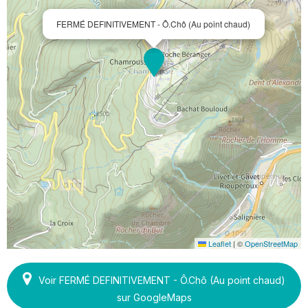
FERMÉ DEFINITIVEMENT - Ô.Chô (Au point chaud)
Leaflet
|
©
OpenStreetMap
Voir FERMÉ DEFINITIVEMENT - Ô.Chô (Au point chaud)
sur GoogleMaps