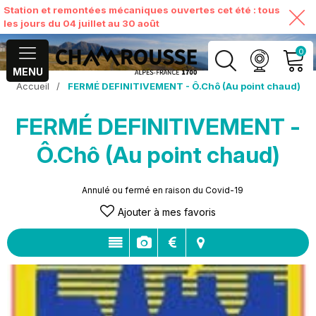
Station et remontées mécaniques ouvertes cet été : tous
les jours du 04 juillet au 30 août
0
MENU
Accueil
/
FERMÉ DEFINITIVEMENT - Ô.Chô (Au point chaud)
MON COMPTE
FERMÉ DEFINITIVEMENT -
VOIR MON PANIER
Ô.Chô (Au point chaud)
Annulé ou fermé en raison du Covid-19
Ajouter à mes favoris