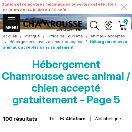
Station et remontées mécaniques ouvertes cet été : tous
les jours du 04 juillet au 30 août
0
MENU
Accueil
/
Pratique
/
Office de Tourisme
/
Animaux acceptés
MON COMPTE
/
Hébergements avec animaux acceptés
/
Hébergement avec
animaux acceptés sans supplément
VOIR MON PANIER
Hébergement
Chamrousse avec animal /
chien accepté
gratuitement - Page 5
100
résultats
Tri :
Aléatoire
Alphabétique