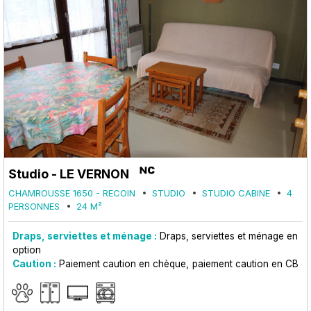
Studio - LE VERNON
CHAMROUSSE 1650 - RECOIN
STUDIO
STUDIO CABINE
4
PERSONNES
24
M²
Draps, serviettes et ménage :
Draps, serviettes et ménage en
option
Caution :
Paiement caution en chèque
paiement caution en CB