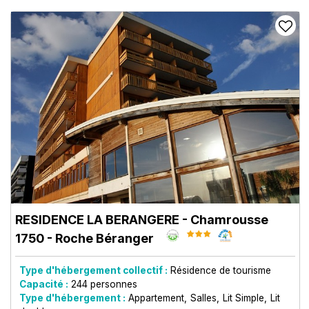
RESIDENCE LA BERANGERE
- Chamrousse
1750 - Roche Béranger
Type d'hébergement collectif :
Résidence de tourisme
Capacité :
244
personnes
Type d'hébergement :
Appartement
Salles
Lit Simple
Lit