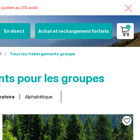
juillet au 30 août
0
En direct
Achat et rechargement forfaits
MON COMPTE
f
/
Tous les hébergements groupe
VOIR MON PANIER
ts pour les groupes
éatoire
Alphabétique