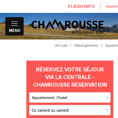
FLASH INFO
Statio
MENU
Accueil
/
Hébergements
/
Apparte
RÉSERVEZ VOTRE SÉJOUR
VIA LA CENTRALE -
CHAMROUSSE RÉSERVATION