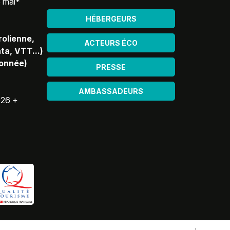
5 mai*
HÉBERGEURS
rolienne,
ACTEURS ÉCO
ta, VTT...)
donnée)
PRESSE
AMBASSADEURS
026 +