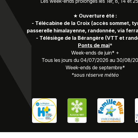
Les week-ends prolongés les 1er, 8, 14 et 2
★
Ouverture été :
-
Télécabine de la Croix (accès sommet, ty
passerelle himalayenne, randonnée, via ferra
-
Télésiège de la Bérangère (VTT et ran
Ponts de mai
*
Week-ends de juin* +
Tous les jours du 04/07/2026 au 30/08/2
Week-ends de septembre*
*sous réserve météo