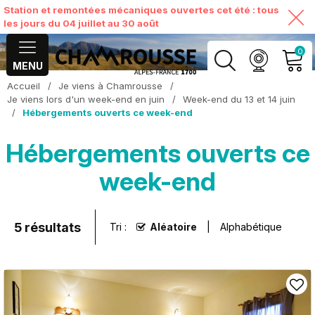
Station et remontées mécaniques ouvertes cet été : tous
les jours du 04 juillet au 30 août
0
MENU
Accueil
/
Je viens à Chamrousse
/
MON COMPTE
Je viens lors d'un week-end en juin
/
Week-end du 13 et 14 juin
/
Hébergements ouverts ce week-end
VOIR MON PANIER
Hébergements ouverts ce
week-end
5
résultats
Tri :
Aléatoire
Alphabétique