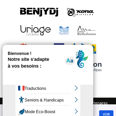
FAQ
Recrutement
Marchés publics
Partenaires
Plan du site
Mentions légales
Chamrousse
Politique de confidentialité
VOIR