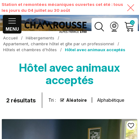
Station et remontées mécaniques ouvertes cet été : tous
les jours du 04 juillet au 30 août
0
MENU
Accueil
/
Hébergements
/
MON COMPTE
Appartement, chambre hôtel et gîte par un professionnel
/
Hôtels et chambres d'hôtes
/
Hôtel avec animaux acceptés
VOIR MON PANIER
Hôtel avec animaux
acceptés
2
résultats
Tri :
Aléatoire
Alphabétique