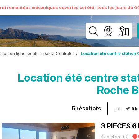
n et remontées mécaniques ouvertes cet été : tous les jours du 04 
tion en ligne location par la Centrale
/
Location été centre statio
Location été centre st
Roche B
5
résultats
Tri :
Alé
3 PIECES 
Avis client
(3)