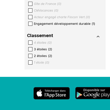
Gîte de France
(
0
)
CléVacances
(
0
)
Acteur engagé charte Flocon Vert
(
0
)
Engagement développement durable
(
1
)
Classement
4 étoiles
(
0
)
3 étoiles
(
2
)
2 étoiles
(
2
)
1 étoile
(
0
)