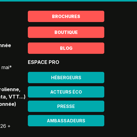
BROCHURES
BOUTIQUE
année
BLOG
ESPACE PRO
5 mai*
HÉBERGEURS
rolienne,
ACTEURS ÉCO
ta, VTT...)
donnée)
PRESSE
AMBASSADEURS
026 +