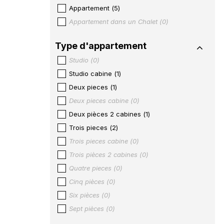
Appartement
(
5
)
Appartement dans un Chalet
(
0
)
Type d'appartement
Studio
(
0
)
Studio cabine
(
1
)
Deux pieces
(
1
)
Deux pieces cabine
(
0
)
Deux pièces 2 cabines
(
1
)
Trois pieces
(
2
)
Trois pieces cabine
(
0
)
Trois pièces 2 cabines
(
0
)
Quatre pieces
(
0
)
Cinq pièces
(
0
)
Six pièces
(
0
)
Sept pièces
(
0
)