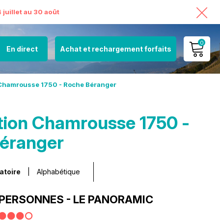
juillet au 30 août
0
En direct
Achat et rechargement forfaits
MON COMPTE
n Chamrousse 1750 - Roche Béranger
VOIR MON PANIER
ation Chamrousse 1750 -
éranger
atoire
Alphabétique
6 PERSONNES - LE PANORAMIC