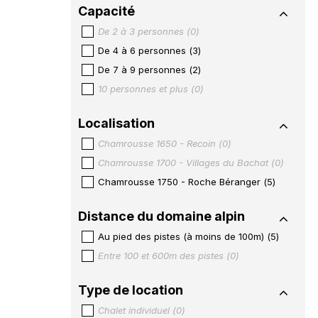
Capacité
De 2 à 3 personnes
(
0
)
De 4 à 6 personnes
(
3
)
De 7 à 9 personnes
(
2
)
10 personnes et plus
(
0
)
Localisation
Chamrousse 1650 - Recoin
(
0
)
Chamrousse 1700 - Villages du Bachat
(
0
)
Chamrousse 1750 - Roche Béranger
(
5
)
Distance du domaine alpin
Au pied des pistes (à moins de 100m)
(
5
)
Entre 100 et 600m des pistes
(
0
)
Type de location
Chalet individuel
(
0
)