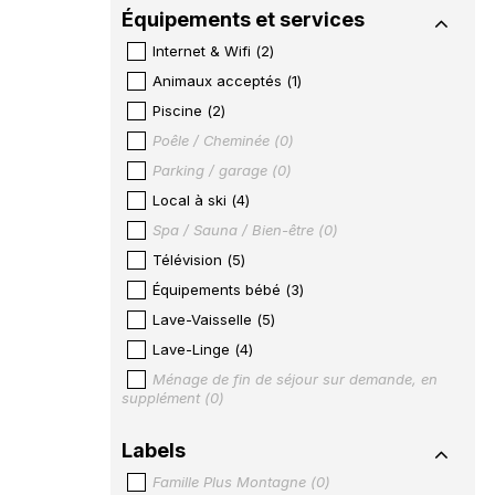
Équipements et services
Internet & Wifi
(
2
)
Animaux acceptés
(
1
)
Piscine
(
2
)
Poêle / Cheminée
(
0
)
Parking / garage
(
0
)
Local à ski
(
4
)
Spa / Sauna / Bien-être
(
0
)
Télévision
(
5
)
Équipements bébé
(
3
)
Lave-Vaisselle
(
5
)
Lave-Linge
(
4
)
Ménage de fin de séjour sur demande, en
supplément
(
0
)
Labels
Famille Plus Montagne
(
0
)