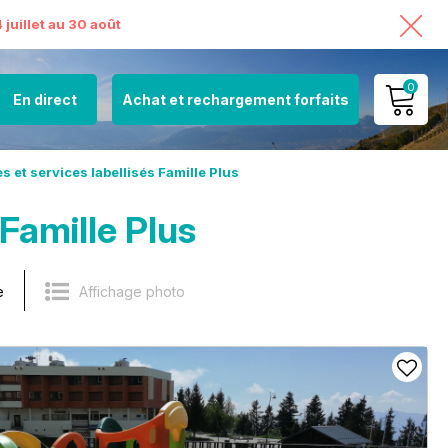
juillet au 30 août
0
En direct
Achat et rechargement forfaits
MON COMPTE
s et services labellisés Famille Plus
VOIR MON PANIER
 Famille Plus
e
Affichage photo