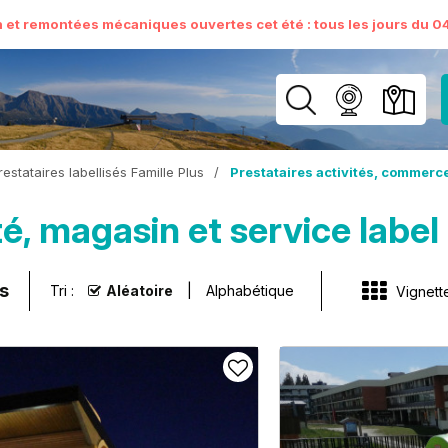
n et remontées mécaniques ouvertes cet été : tous les jours du 04 
restataires labellisés Famille Plus
/
Prestataires activités, commerce
té, magasin et service label
s
Tri :
Aléatoire
Alphabétique
Vignett