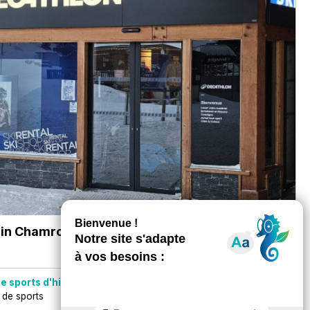
ain Chamrousse
- Chamrousse 1750 - Roche
e sports d'hiver :
Location de yooner / paret / snooc
 de sports