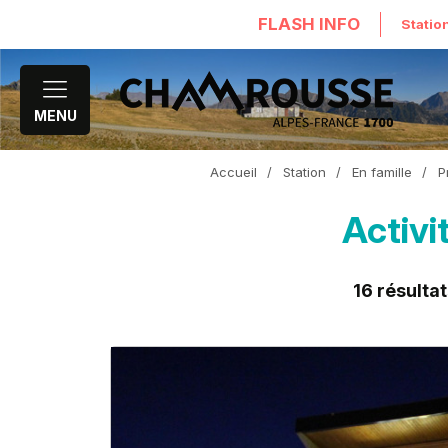
FLASH INFO
Statio
MENU
Accueil
/
Station
/
En famille
/
P
Activi
16
résultat