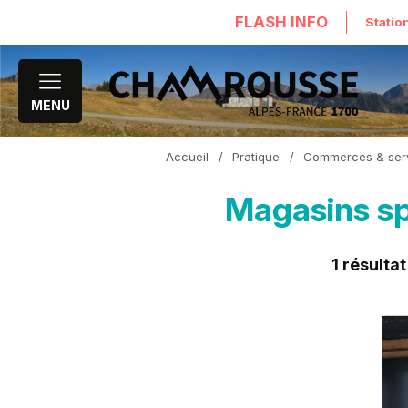
FLASH INFO
Statio
MENU
Accueil
/
Pratique
/
Commerces & ser
Magasins sp
1
résultat