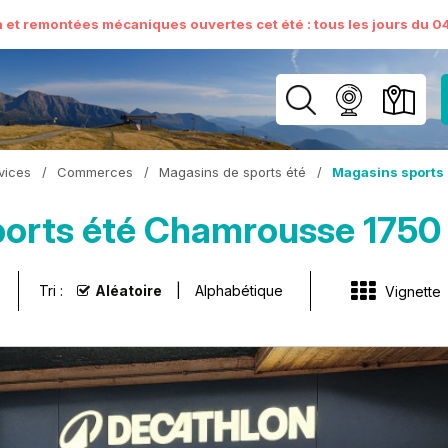
n et remontées mécaniques ouvertes cet été : tous les jours du 04 
vices
/
Commerces
/
Magasins de sports été
/
Magasins sports
orts été Chamrousse 1750
Tri :
Aléatoire
Alphabétique
Vignette