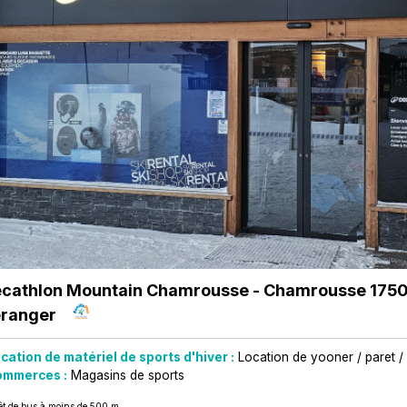
cathlon Mountain Chamrousse
- Chamrousse 1750
ranger
cation de matériel de sports d'hiver :
Location de yooner / paret 
mmerces :
Magasins de sports
êt de bus à moins de 500 m