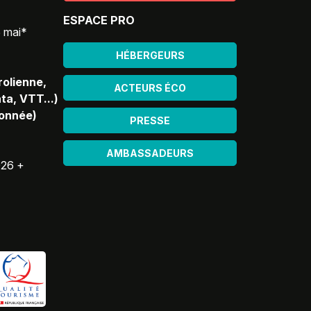
ESPACE PRO
5 mai*
HÉBERGEURS
rolienne,
ACTEURS ÉCO
ta, VTT...)
donnée)
PRESSE
AMBASSADEURS
026 +