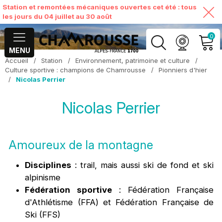
Station et remontées mécaniques ouvertes cet été : tous
les jours du 04 juillet au 30 août
0
MENU
Accueil
/
Station
/
Environnement, patrimoine et culture
/
MON COMPTE
Culture sportive : champions de Chamrousse
/
Pionniers d'hier
/
Nicolas Perrier
VOIR MON PANIER
Nicolas Perrier
Amoureux de la montagne
Disciplines
: trail, mais aussi ski de fond et ski
alpinisme
Fédération sportive
: Fédération Française
d'Athlétisme (FFA) et
Fédération Française de
Ski (FFS)