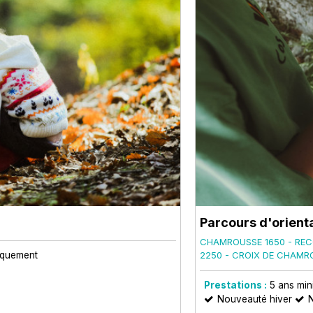
Parcours d'orient
CHAMROUSSE 1650 - REC
iquement
2250 - CROIX DE CHAMR
Prestations :
5
ans mi
Nouveauté hiver