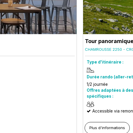
Tour panoramique
CHAMROUSSE 2250 - CR
Type d'itinéraire :
Durée rando (aller-ret
1/2 journée
Offres adaptées à des
spécifiques :
Accessible via remo
Plus d'informations