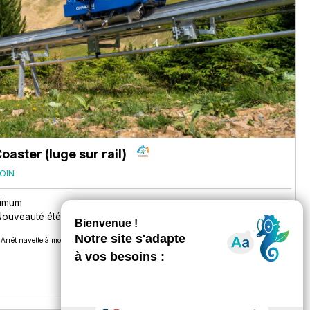
oaster (luge sur rail)
OIN
nimum
Nouveauté été
Arrêt navette à moins de 300 m