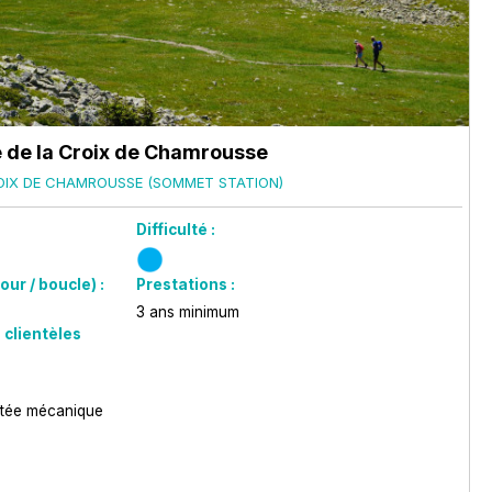
 de la Croix de Chamrousse
OIX DE CHAMROUSSE (SOMMET STATION)
Difficulté :
our / boucle) :
Prestations :
3
ans minimum
 clientèles
ntée mécanique