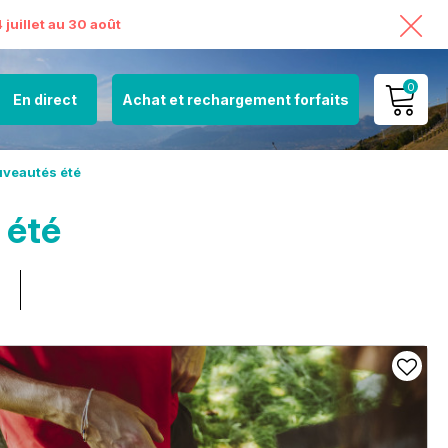
juillet au 30 août
0
En direct
Achat et rechargement forfaits
MON COMPTE
veautés été
VOIR MON PANIER
 été