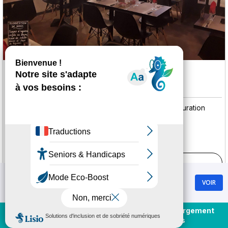
Le Boucanier
CHAMROUSSE 1650 - RECOIN
Catégories :
Restaurant traditionnel
Pizzeria
Restauration
rapide
Brasserie
Plus d'informations
Chamrousse
VOIR
GRATUIT - Sur Google Play
Achat et rechargement
En direct
Voir les 22 offres
forfaits