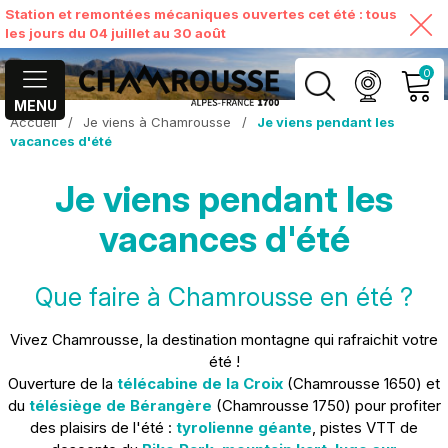
Station et remontées mécaniques ouvertes cet été : tous
les jours du 04 juillet au 30 août
0
MENU
Accueil
/
Je viens à Chamrousse
/
Je viens pendant les
MON COMPTE
vacances d'été
Je viens pendant les
VOIR MON PANIER
vacances d'été
Que faire à Chamrousse en été ?
Vivez Chamrousse, la destination montagne qui rafraichit votre
été !
Ouverture de la
télécabine de la Croix
(Chamrousse 1650) et
du
télésiège de Bérangère
(Chamrousse 1750) pour profiter
des plaisirs de l'été :
tyrolienne géante
, pistes VTT de