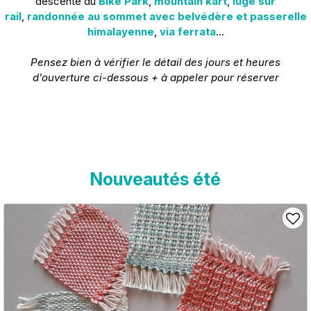
descente du
Bike Park
,
mountain kart
,
luge sur
rail
,
randonnée au sommet avec belvédère et passerelle
himalayenne
,
via ferrata
...
Pensez bien à vérifier le détail des jours et heures
d'ouverture ci-dessous + à appeler pour réserver
Nouveautés été