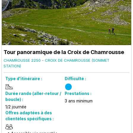
Tour panoramique de la Croix de Chamrousse
CHAMROUSSE 2250 - CROIX DE CHAMROUSSE (SOMMET
STATION)
Type d'itinéraire :
Difficulté :
Durée rando (aller-retour /
Prestations :
boucle) :
3
ans minimum
1/2 journée
Offres adaptées à des
clientèles spécifiques :