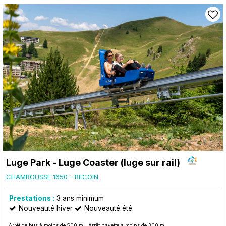
Luge Park - Luge Coaster (luge sur rail)
CHAMROUSSE 1650 - RECOIN
Prestations :
3
ans minimum
Nouveauté hiver
Nouveauté été
Arrêt de bus à moins de 500 m
Arrêt navette à moins de 300 m