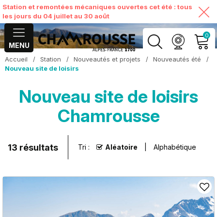
Station et remontées mécaniques ouvertes cet été : tous
les jours du 04 juillet au 30 août
0
MENU
Accueil
/
Station
/
Nouveautés et projets
/
Nouveautés été
/
MON COMPTE
Nouveau site de loisirs
Nouveau site de loisirs
VOIR MON PANIER
Chamrousse
13
résultats
Tri :
Aléatoire
Alphabétique