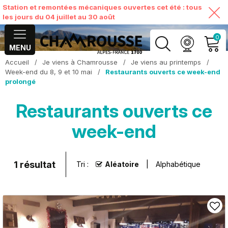
Station et remontées mécaniques ouvertes cet été : tous
les jours du 04 juillet au 30 août
0
MENU
Accueil
/
Je viens à Chamrousse
/
Je viens au printemps
/
MON COMPTE
Week-end du 8, 9 et 10 mai
/
Restaurants ouverts ce week-end
prolongé
VOIR MON PANIER
Restaurants ouverts ce
week-end
1
résultat
Tri :
Aléatoire
Alphabétique