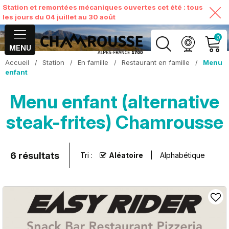
Station et remontées mécaniques ouvertes cet été : tous
les jours du 04 juillet au 30 août
0
MENU
Accueil
/
Station
/
En famille
/
Restaurant en famille
/
Menu
MON COMPTE
enfant
Menu enfant (alternative
VOIR MON PANIER
steak-frites) Chamrousse
6
résultats
Tri :
Aléatoire
Alphabétique