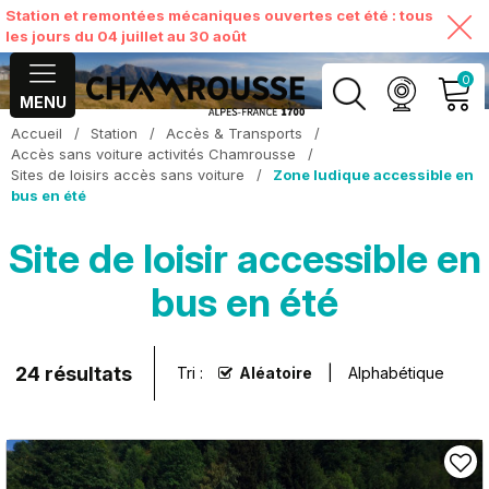
Station et remontées mécaniques ouvertes cet été : tous
les jours du 04 juillet au 30 août
0
MENU
Accueil
/
Station
/
Accès & Transports
/
MON COMPTE
Accès sans voiture activités Chamrousse
/
Sites de loisirs accès sans voiture
/
Zone ludique accessible en
bus en été
VOIR MON PANIER
Site de loisir accessible en
bus en été
24
résultats
Tri :
Aléatoire
Alphabétique