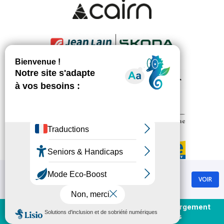
Chamrousse
VOIR
GRATUIT - Sur Google Play
Achat et rechargement
En direct
forfaits