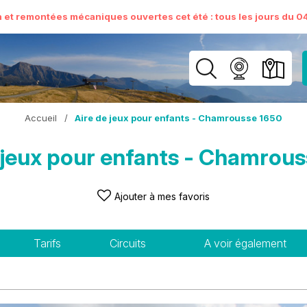
n et remontées mécaniques ouvertes cet été : tous les jours du 04 
Accueil
/
Aire de jeux pour enfants - Chamrousse 1650
 jeux pour enfants - Chamrou
Ajouter à mes favoris
Tarifs
Circuits
A voir également