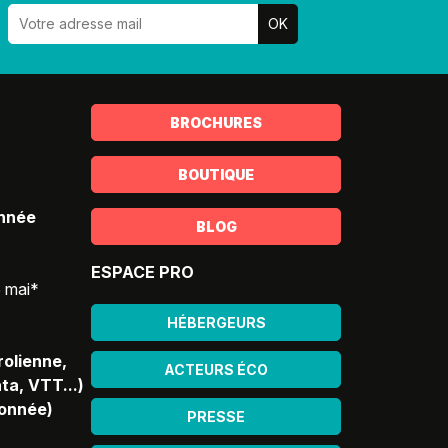
BROCHURES
BOUTIQUE
année
BLOG
ESPACE PRO
5 mai*
HÉBERGEURS
rolienne,
ACTEURS ÉCO
ta, VTT...)
donnée)
PRESSE