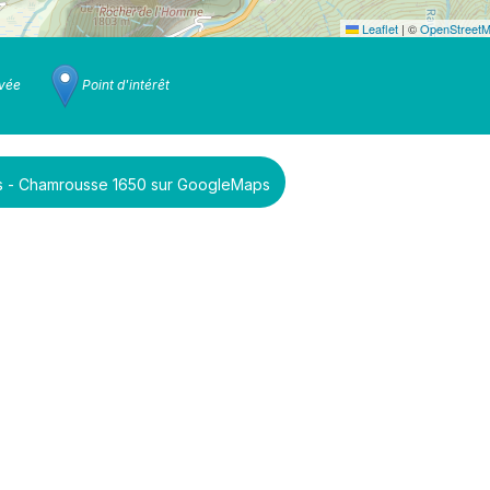
Leaflet
|
©
OpenStreet
ivée
Point d'intérêt
nts - Chamrousse 1650 sur GoogleMaps