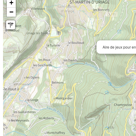
+
−
Aire de jeux pour e