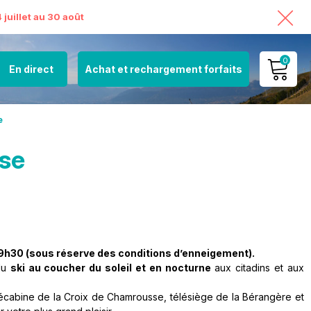
juillet au 30 août
0
En direct
Achat et rechargement forfaits
MON COMPTE
e
VOIR MON PANIER
se
19h30 (sous réserve des conditions d’enneigement).
 du
ski au coucher du soleil et en nocturne
aux citadins et aux
lécabine de la Croix de Chamrousse, télésiège de la Bérangère et