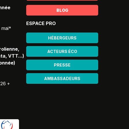
année
BLOG
ESPACE PRO
5 mai*
HÉBERGEURS
rolienne,
ACTEURS ÉCO
ta, VTT...)
donnée)
PRESSE
AMBASSADEURS
026 +