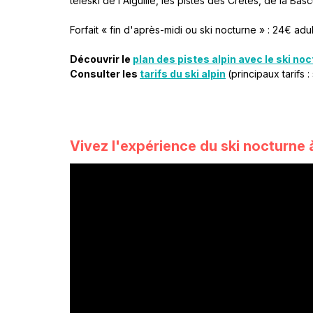
téléski de l'Aiguille, les pistes des Crêtes, de la Bas
Forfait « fin d'après-midi ou ski nocturne » : 24€ adu
Découvrir le
plan des pistes alpin avec le ski no
Consulter les
tarifs du ski alpin
(principaux tarifs :
Vivez l'expérience du ski nocturne