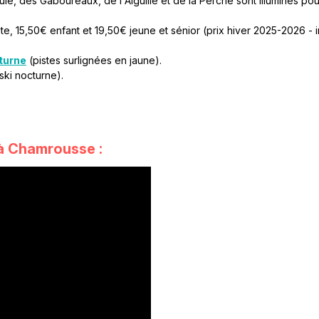
cule, des Gaboureaux, de l'Aiguille et de la Perche sont illuminés pour
lte, 15,50€ enfant et 19,50€ jeune et sénior (prix hiver 2025-2026 - in
cturne
(pistes surlignées en jaune).
 ski nocturne).
 à Chamrousse :