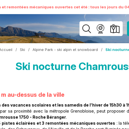
n et remontées mécaniques ouvertes cet été : tous les jours du 04 
Accueil
/
Ski
/
Alpine Park - ski alpin et snowboard
/
Ski nocturn
Ski nocturne Chamrous
m au-dessus de la ville
 des vacances scolaires et les samedis de l'hiver de 15h30 à 
 par sa proximité avec la métropole Grenobloise, peut proposer
amrousse 1750 - Roche Béranger
.
5 pistes éclairées et 3 remontées mécaniques ouvertes
: la té