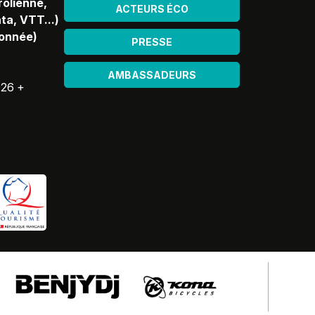
rolienne,
ACTEURS ÉCO
ta, VTT...)
donnée)
PRESSE
AMBASSADEURS
026 +