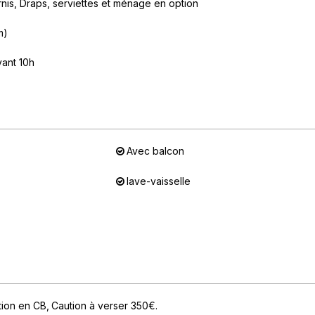
rnis
Draps, serviettes et ménage en option
m)
vant 10h
Avec balcon
lave-vaisselle
tion en CB
Caution à verser 350€