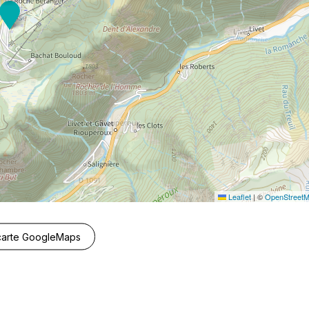
Leaflet
|
©
OpenStreet
 carte GoogleMaps