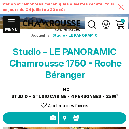
Station et remontées mécaniques ouvertes cet été : tous
les jours du 04 juillet au 30 août
0
MENU
Accueil
/
Studio - LE PANORAMIC
MON COMPTE
Studio - LE PANORAMIC
VOIR MON PANIER
Chamrousse 1750 - Roche
Béranger
STUDIO
STUDIO CABINE
4 PERSONNES
25
M²
Ajouter à mes favoris