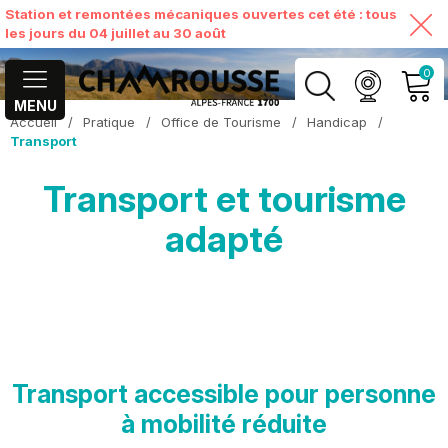
Station et remontées mécaniques ouvertes cet été : tous
les jours du 04 juillet au 30 août
0
MENU
Accueil
/
Pratique
/
Office de Tourisme
/
Handicap
/
MON COMPTE
Transport
Transport et tourisme
VOIR MON PANIER
adapté
Transport accessible pour personne
à mobilité réduite