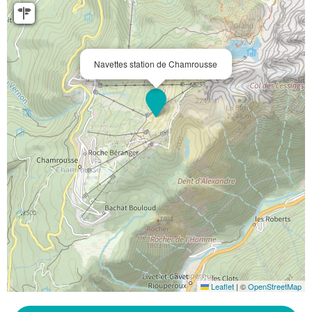
Navettes station de Chamrousse
Leaflet
|
©
OpenStreetMap