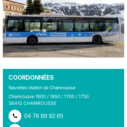
COORDONNÉES
Navettes station de Chamrousse
Chamrousse 1600 / 1650 / 1700 / 1750
38410
CHAMROUSSE
04 76 89 92 65