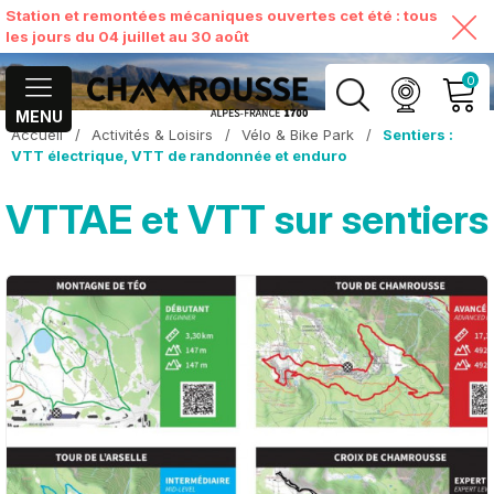
Station et remontées mécaniques ouvertes cet été : tous
les jours du 04 juillet au 30 août
0
MENU
Accueil
/
Activités & Loisirs
/
Vélo & Bike Park
/
Sentiers :
MON COMPTE
VTT électrique, VTT de randonnée et enduro
VTTAE et VTT sur sentiers
VOIR MON PANIER