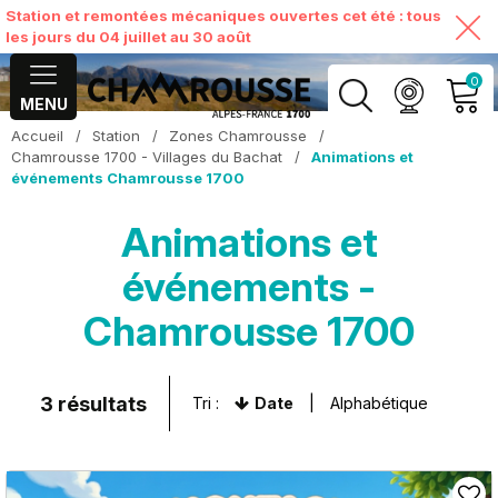
Station et remontées mécaniques ouvertes cet été : tous
les jours du 04 juillet au 30 août
0
MENU
Accueil
/
Station
/
Zones Chamrousse
/
MON COMPTE
Chamrousse 1700 - Villages du Bachat
/
Animations et
événements Chamrousse 1700
VOIR MON PANIER
Animations et
événements -
Chamrousse 1700
3
résultats
Tri :
Date
Alphabétique