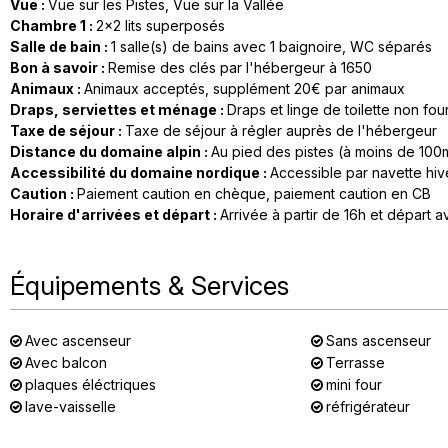
Vue
:
Vue sur les Pistes
Vue sur la Vallée
Chambre 1
:
2x2
lits superposés
Salle de bain
:
1
salle(s) de bains avec 1 baignoire
WC séparés
Bon à savoir
:
Remise des clés par l'hébergeur à 1650
Animaux
:
Animaux acceptés
supplément 20€ par animaux
Draps, serviettes et ménage
:
Draps et linge de toilette non fou
Taxe de séjour
:
Taxe de séjour à régler auprès de l'hébergeur
Distance du domaine alpin
:
Au pied des pistes (à moins de 100
Accessibilité du domaine nordique
:
Accessible par navette hiv
Caution
:
Paiement caution en chèque
paiement caution en CB
Horaire d'arrivées et départ
:
Arrivée à partir de 16h et départ a
Équipements & Services
Avec ascenseur
Sans ascenseur
Avec balcon
Terrasse
plaques éléctriques
mini four
lave-vaisselle
réfrigérateur