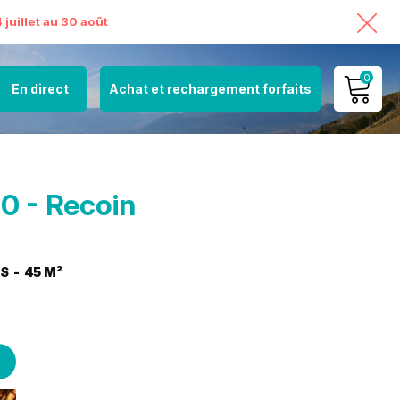
juillet au 30 août
0
En direct
Achat et rechargement forfaits
MON COMPTE
VOIR MON PANIER
0 - Recoin
ES
45
M²