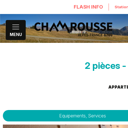
FLASH INFO
Statio
MENU
2 pièces 
APPART
Equipements, Services