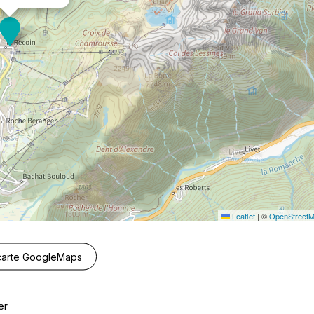
Leaflet
|
©
OpenStreet
 carte GoogleMaps
er