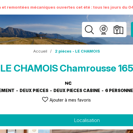
n et remontées mécaniques ouvertes cet été : tous les jours du 04 
Accueil
/
2 pièces - LE CHAMOIS
- LE CHAMOIS
Chamrousse 165
EMENT
DEUX PIECES
DEUX PIECES CABINE
6 PERSONN
Ajouter à mes favoris
Localisation