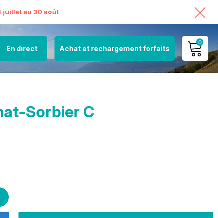
juillet au 30 août
0
En direct
Achat et rechargement forfaits
MON COMPTE
C
VOIR MON PANIER
hat-Sorbier C