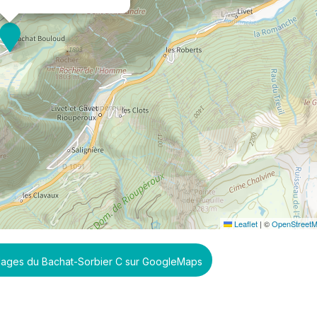
Leaflet
|
©
OpenStreet
illages du Bachat-Sorbier C sur GoogleMaps