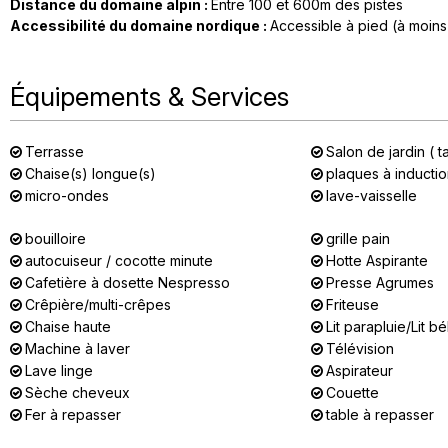
Distance du domaine alpin
:
Entre 100 et 600m des pistes
Accessibilité du domaine nordique
:
Accessible à pied (à moins
Équipements & Services
Terrasse
Salon de jardin ( t
Chaise(s) longue(s)
plaques à inducti
micro-ondes
lave-vaisselle
bouilloire
grille pain
autocuiseur / cocotte minute
Hotte Aspirante
Cafetière à dosette Nespresso
Presse Agrumes
Crêpière/multi-crêpes
Friteuse
Chaise haute
Lit parapluie/Lit b
Machine à laver
Télévision
Lave linge
Aspirateur
Sèche cheveux
Couette
Fer à repasser
table à repasser