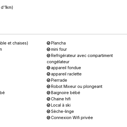
 d'1km)
able et chaises)
Plancha
on
mini four
Refrigérateur avec compartiment
congélateur
appareil fondue
appareil raclette
Pierrade
Robot Mixeur ou plongeant
ébé
Baignoire bébé
Chaine hifi
Local à ski
Sèche-linge
Connexion Wifi privée