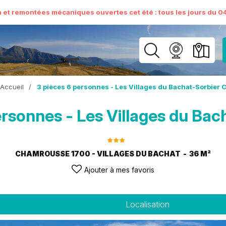
n et remontées mécaniques ouvertes cet été : tous les jours du 04 
Accueil
/
3 pièces 6 personnes - Les Villages du Bachat-Sorbier 
ersonnes - Les Villages du Bac
CHAMROUSSE 1700 - VILLAGES DU BACHAT
36
M²
Ajouter à mes favoris
Localisation