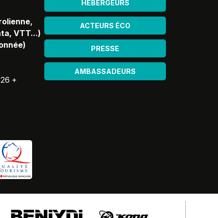
HÉBERGEURS
rolienne,
ACTEURS ÉCO
ta, VTT...)
donnée)
PRESSE
AMBASSADEURS
026 +