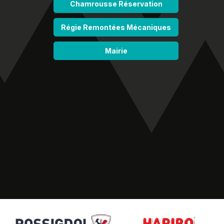
Chamrousse Réservation
Régie Remontées Mécaniques
Mairie