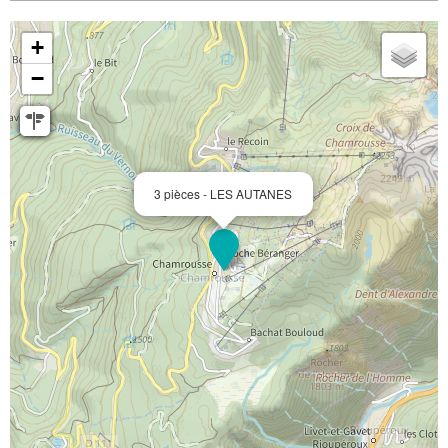
+
−
3 pièces - LES AUTANES