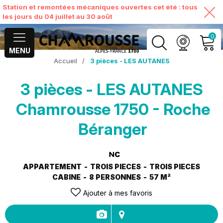
Station et remontées mécaniques ouvertes cet été : tous
les jours du 04 juillet au 30 août
0
MENU
Accueil
/
3 pièces - LES AUTANES
MON COMPTE
3 pièces - LES AUTANES
VOIR MON PANIER
Chamrousse 1750 - Roche
Béranger
APPARTEMENT
TROIS PIECES
TROIS PIECES
CABINE
8 PERSONNES
57
M²
Ajouter à mes favoris