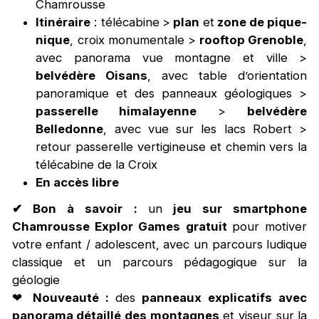
Chamrousse
Itinéraire
: télécabine
>
plan
et
zone de pique-
nique
, croix monumentale >
rooftop Grenoble
,
avec panorama vue montagne et ville >
belvédère Oisans
, avec table d’orientation
panoramique et des panneaux géologiques >
passerelle himalayenne
>
belvédère
Belledonne
, avec vue sur les lacs Robert >
retour passerelle vertigineuse et chemin vers la
télécabine de la Croix
En accès libre
✔ Bon à savoir
:
un
jeu sur smartphone
Chamrousse Explor Games gratuit
pour motiver
votre enfant / adolescent, avec un parcours ludique
classique et un parcours pédagogique sur la
géologie
❤
Nouveauté :
des
panneaux explicatifs avec
panorama détaillé des montagnes
et viseur sur la