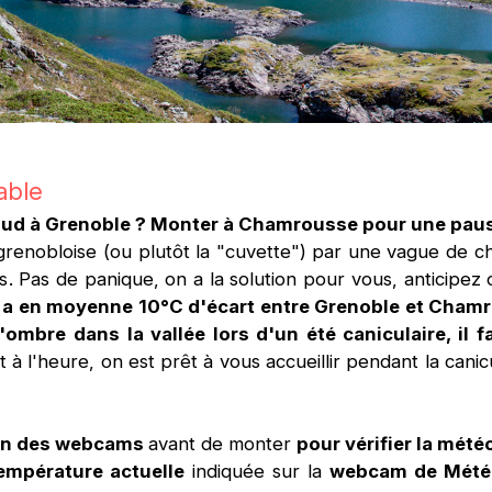
able
haud à Grenoble ? Monter à Chamrousse pour une pause
grenobloise (ou plutôt la "cuvette") par une vague de ch
es. Pas de panique, on a la solution pour vous, anticipe
y a en moyenne 10°C d'écart entre Grenoble et Chamr
'ombre dans la vallée lors d'un été caniculaire, il
ut à l'heure, on est prêt à vous accueillir pendant la c
ion des webcams
avant de monter
pour vérifier la mété
empérature actuelle
indiquée sur la
webcam de Mété