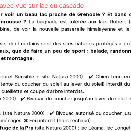
 avec vue sur lac ou cascade
r voir un beau lac proche de Grenoble ? Et dans q
amrousse ?
La baignade est tolérée aux lacs Robert (at
abine, de voir la nouvelle passerelle himalayenne et 
sse, dont certains sont des sites naturels protégés à pr
ux, que de faire un peu de sport : balade, randonnée,
c et montagne.
urel Sensible + site Natura 2000) : ✔️ Chien tenu en 
tente du coucher du soleil au lever du soleil)
interdit du
cueillette et coupe d’arbre interdits.
a 2000) : ✔️ Bivouac du coucher jusqu'au lever du soleil e
s
(site Natura 2000) : ✔️ Bivouac autorisé du coucher jusqu
 aménagés. ❌ Feu interdit (hors réchaud).
fuge de la Pra
(site Natura 2000) : lac Léama, lac Longet,