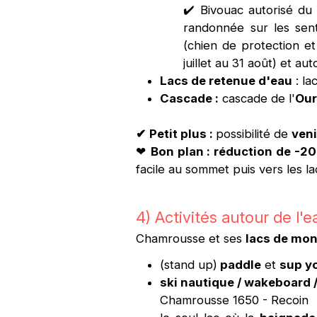
✔️ Bivouac autorisé du 
randonnée sur les sen
(chien de protection et
juillet au 31 août) et au
Lacs de retenue d'eau
: la
Cascade :
cascade de l'
Our
✔
Petit plus :
possibilité de
ven
❤
Bon plan : réduction de -2
facile au sommet puis vers les lac
4) Activités autour de l'e
Chamrousse et ses
lacs de mo
(stand up)
paddle
et
sup y
ski nautique / wakeboard 
Chamrousse 1650 - Recoin