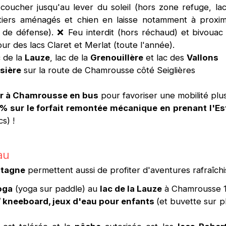
coucher jusqu'au lever du soleil (hors zone refuge, lacs
tiers aménagés et chien en laisse notamment à proxi
 de défense). ❌ Feu interdit (hors réchaud) et bivouac
tour des lacs Claret et Merlat (toute l'année).
c de la
Lauze
, lac de la
Grenouillère
et lac des
Vallons
sière
sur la route de Chamrousse côté Seiglières
ir à Chamrousse en bus
pour favoriser une mobilité plu
0% sur le forfait remontée mécanique en prenant l'Es
s) !
au
ntagne
permettent aussi de profiter d'aventures rafraîchi
oga
(yoga sur paddle) au
lac de la Lauze
à Chamrousse 1
/ kneeboard, jeux d'eau pour enfants
(et buvette sur p