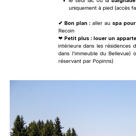
le seul lac où la
baignade
uniquement à pied (accès faci
✔
Bon plan :
aller au
spa
pour
Recoin
❤
Petit plus : louer un appar
intérieure dans les résidences d
dans l'immeuble du Bellevue) 
réservant par
Popinns)