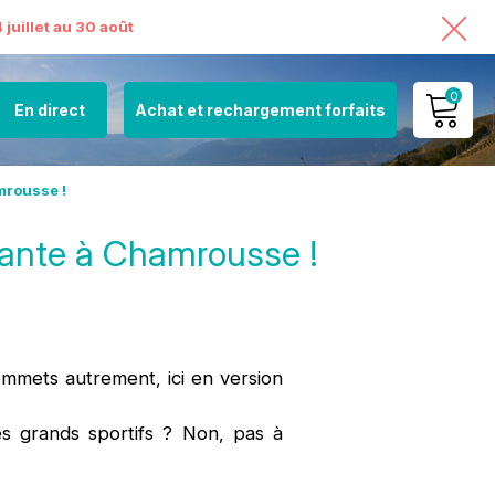
juillet au 30 août
0
En direct
Achat et rechargement forfaits
MON COMPTE
mrousse !
VOIR MON PANIER
ssante à Chamrousse !
mmets autrement, ici en version
s grands sportifs ? Non, pas à