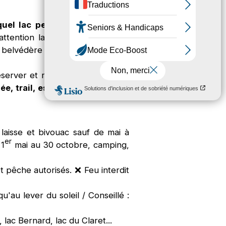
uel lac peut-on se baigner à
tention lac d'altitude), avec la
le belvédère de Belledonne pour
éserver et respecter.
Et quoi de
 trail, escalade, via ferrata,
laisse et bivouac sauf de mai à
er
 1
mai au 30 octobre
, camping,
t pêche autorisés. ❌ Feu interdit
'au lever du soleil / Conseillé :
 lac Bernard, lac du Claret...