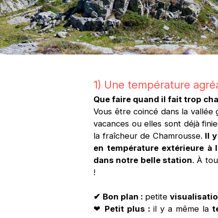
1) Une température agré
Que faire quand il fait trop c
Vous être coincé dans la vallée 
vacances ou elles sont déjà fini
la fraîcheur de Chamrousse.
Il 
en température extérieure à l
dans notre belle station
. À to
!
✔
Bon plan :
petite
visualisat
❤
Petit plus :
il y a même la
t