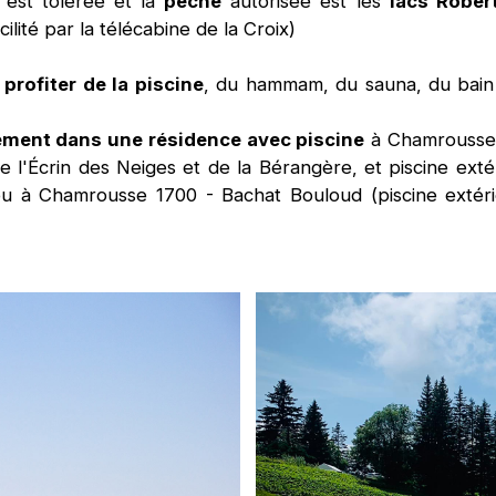
est tolérée et la
pêche
autorisée est les
lacs Rober
lité par la télécabine de la Croix)
 profiter de la piscine
, du hammam, du sauna, du bai
tement dans une résidence avec piscine
à Chamrousse 
e l'
É
crin des Neiges et de la Bérangère, et piscine ext
ou à Chamrousse 1700 - Bachat Bouloud (piscine extéri