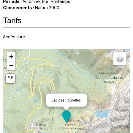
Période
:
Automne
Eté
Printemps
Classements
:
Natura 2000
Tarifs
Accès libre.
+
−
Lac des Pourettes