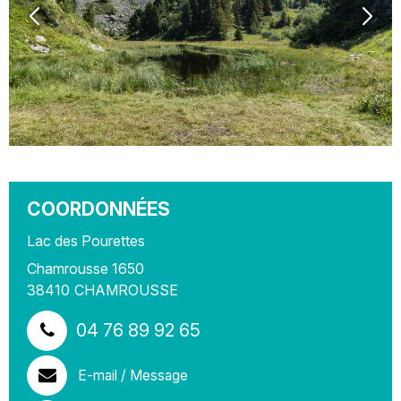
COORDONNÉES
Lac des Pourettes
Chamrousse 1650
38410
CHAMROUSSE
04 76 89 92 65
E-mail / Message