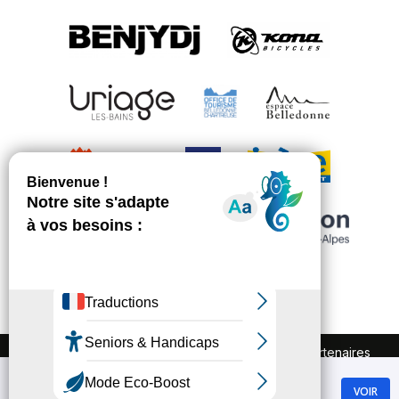
FAQ
Recrutement
Marchés publics
Partenaires
Plan du site
Mentions légales
Chamrousse
Politique de confidentialité
VOIR
GRATUIT - Sur Google Play