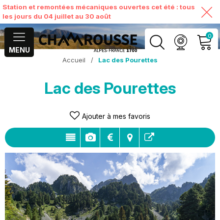
Station et remontées mécaniques ouvertes cet été : tous
les jours du 04 juillet au 30 août
0
MENU
Accueil
/
Lac des Pourettes
MON COMPTE
Lac des Pourettes
VOIR MON PANIER
Ajouter à mes favoris