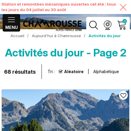
Station et remontées mécaniques ouvertes cet été : tous
les jours du 04 juillet au 30 août
0
MENU
Accueil
/
Aujourd'hui à Chamrousse
/
Activités du jour
MON COMPTE
Activités du jour - Page 2
VOIR MON PANIER
68
résultats
Tri :
Aléatoire
Alphabétique