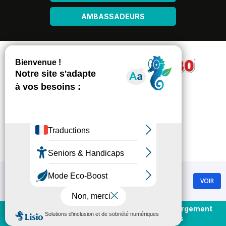
AMBASSADEURS
Chamrousse
VOIR
GRATUIT - Sur Google Play
Achat et rechargement
En direct
forfaits