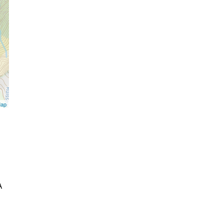
Map
À