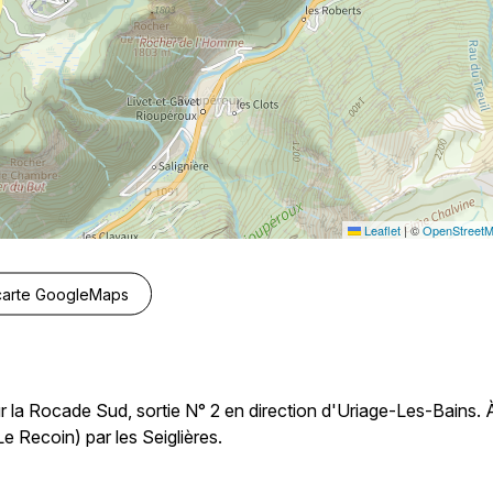
Leaflet
|
©
OpenStreet
 carte GoogleMaps
 la Rocade Sud, sortie N° 2 en direction d'Uriage-Les-Bains. 
 Recoin) par les Seiglières.