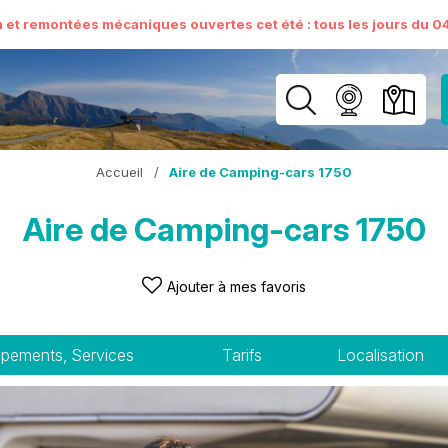
n et remontées mécaniques ouvertes cet été : tous les jours du 04 
Accueil
/
Aire de Camping-cars 1750
Aire de Camping-cars 1750
Ajouter à mes favoris
ipements, Services
Tarifs
Localisation