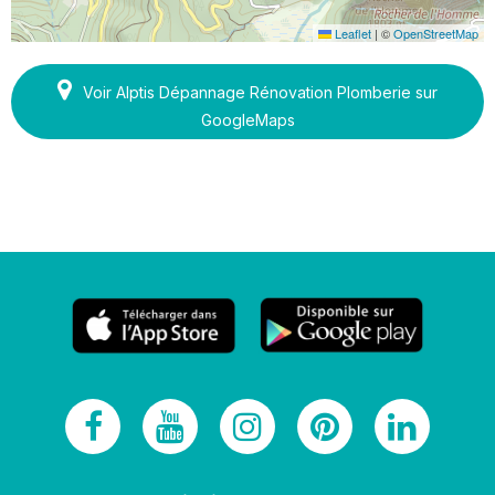
Leaflet
|
©
OpenStreetMap
Voir Alptis Dépannage Rénovation Plomberie sur
GoogleMaps