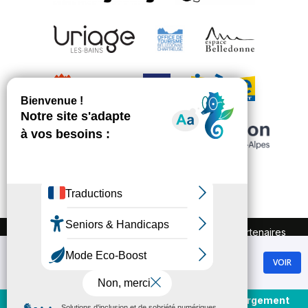
FAQ
Recrutement
Marchés publics
Partenaires
Plan du site
Mentions légales
Chamrousse
Politique de confidentialité
VOIR
GRATUIT - Sur Google Play
Conditions Générales de Vente
Gestion des cookies
Achat et rechargement
En direct